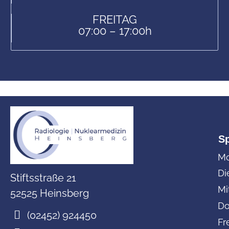
FREITAG
07:00 – 17:00h
S
Mo
Di
Stiftsstraße 21
Mi
52525 Heinsberg
Do
(02452) 924450
Fr