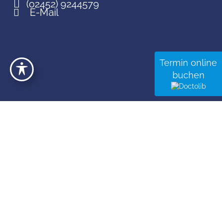
(02452) 9244579
E-Mail
Termin online
buchen
© 2025 Radiologie | Nuklearmedizin Heinsberg