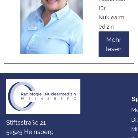
für
Nuklearm
edizin
Mehr
lesen
S
Mo
Di
Stiftsstraße 21
Mi
52525 Heinsberg