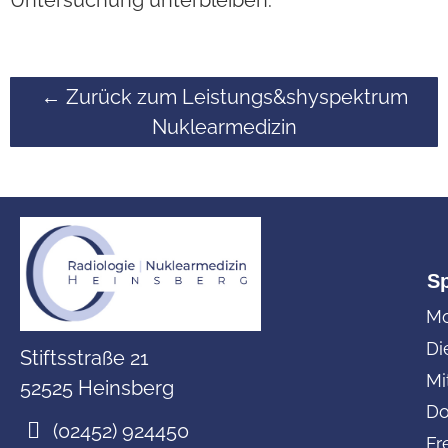
Untersuchung unterbleiben.
← Zurück zum Leistungs&shyspektrum
Nuklearmedizin
S
Mo
Di
Stiftsstraße 21
Mi
52525 Heinsberg
Do
(02452) 924450
Fr